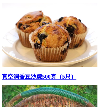
真空润香豆沙粽500克（5只）