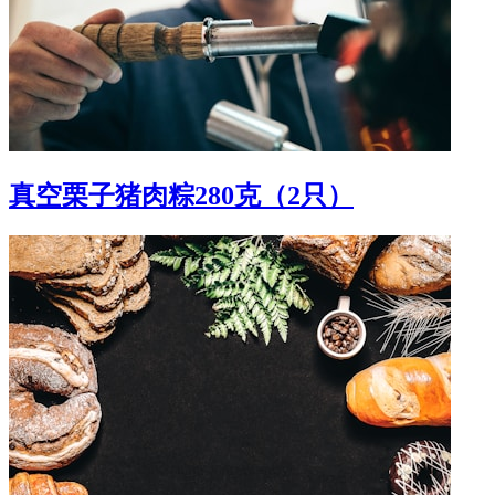
真空栗子猪肉粽280克（2只）