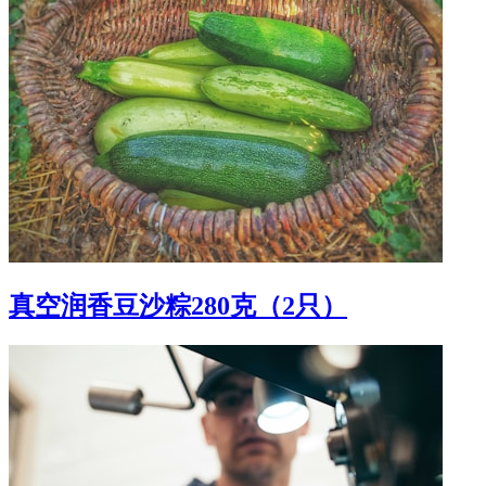
真空润香豆沙粽280克（2只）