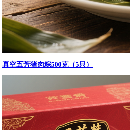
真空五芳猪肉粽500克（5只）