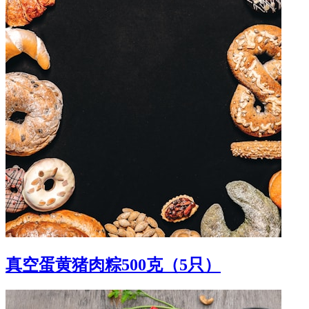
真空蛋黄猪肉粽500克（5只）