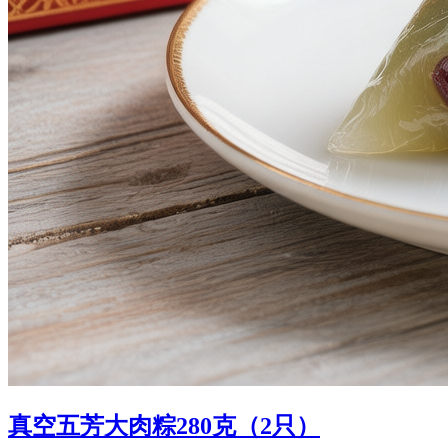
真空五芳大肉粽280克（2只）