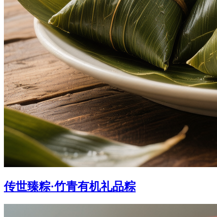
传世臻粽·竹青有机礼品粽