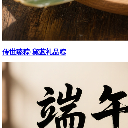
传世臻粽·黛蓝礼品粽