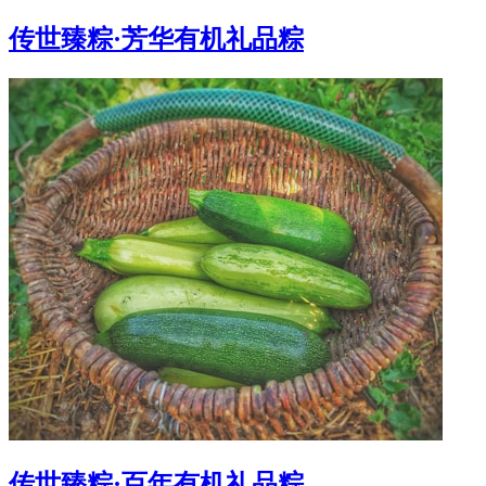
传世臻粽·芳华有机礼品粽
传世臻粽·百年有机礼品粽