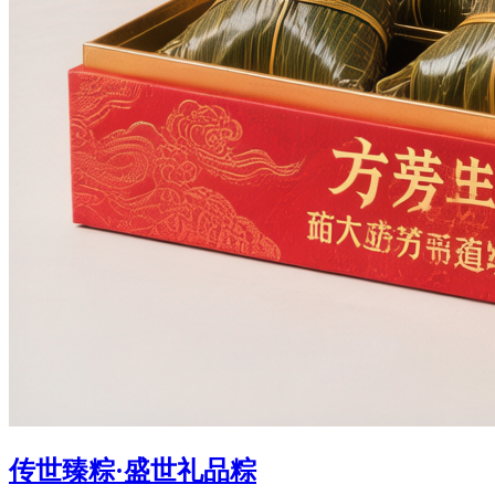
传世臻粽·盛世礼品粽