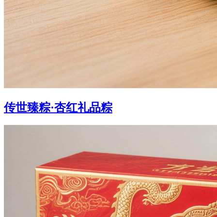
传世臻粽·杏红礼品粽