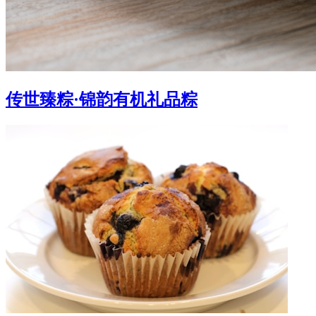
传世臻粽·锦韵有机礼品粽