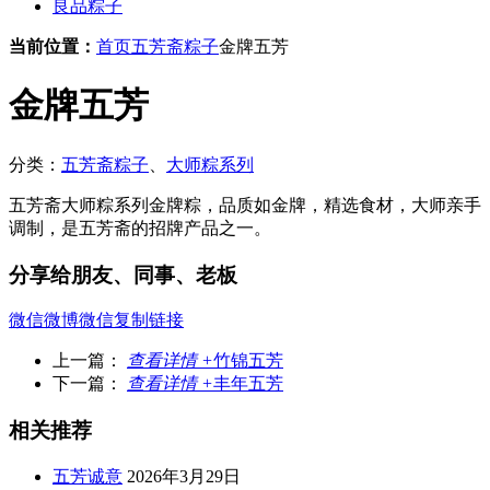
良品粽子
当前位置：
首页
五芳斋粽子
金牌五芳
金牌五芳
分类：
五芳斋粽子
、
大师粽系列
五芳斋大师粽系列金牌粽，品质如金牌，精选食材，大师亲手
调制，是五芳斋的招牌产品之一。
分享给朋友、同事、老板
微信
微博
微信
复制链接
上一篇：
查看详情 +
竹锦五芳
下一篇：
查看详情 +
丰年五芳
相关推荐
五芳诚意
2026年3月29日