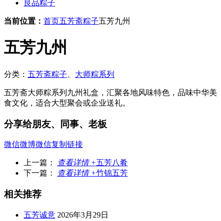
良品粽子
当前位置：
首页
五芳斋粽子
五芳九州
五芳九州
分类：
五芳斋粽子
、
大师粽系列
五芳斋大师粽系列九州礼盒，汇聚各地风味特色，品味中华美
食文化，适合大型聚会或企业送礼。
分享给朋友、同事、老板
微信
微博
微信
复制链接
上一篇：
查看详情 +
五芳八肴
下一篇：
查看详情 +
竹锦五芳
相关推荐
五芳诚意
2026年3月29日