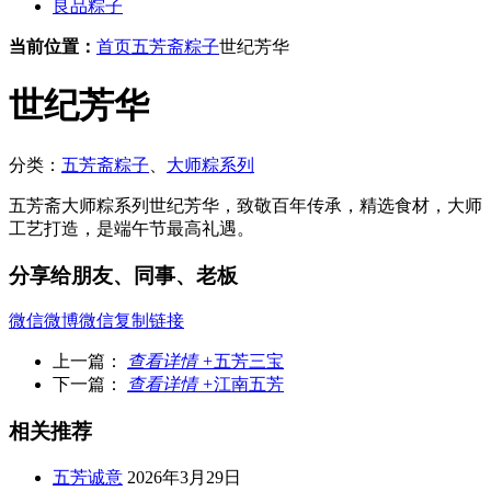
良品粽子
当前位置：
首页
五芳斋粽子
世纪芳华
世纪芳华
分类：
五芳斋粽子
、
大师粽系列
五芳斋大师粽系列世纪芳华，致敬百年传承，精选食材，大师
工艺打造，是端午节最高礼遇。
分享给朋友、同事、老板
微信
微博
微信
复制链接
上一篇：
查看详情 +
五芳三宝
下一篇：
查看详情 +
江南五芳
相关推荐
五芳诚意
2026年3月29日